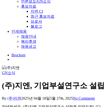
언론보도/GN소식
홍보자료
지엔 CI
최근 홍보자료
브로셔
블로그
인재채용
채용안내
복리후생
채용공고
Brochure
Menu
GN소식
(주)지엔, 기업부설연구소 설립
By
(주)지엔
2025년 04월 18일
5월 27th, 2025
No Comments
안녕하세요. (주)지엔 기업부설연구소 설립을 알려드립니다.