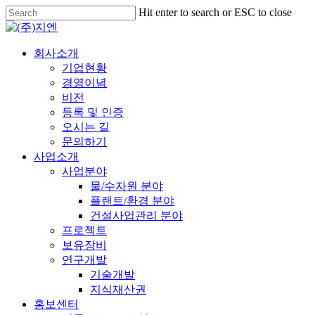
Skip
Hit enter to search or ESC to close
to
Close
main
Search
content
Menu
회사소개
기업현황
경영이념
비전
등록 및 인증
오시는 길
문의하기
사업소개
사업분야
물/수자원 분야
플랜트/환경 분야
건설사업관리 분야
프로젝트
보유장비
연구개발
기술개발
지식재산권
홍보센터