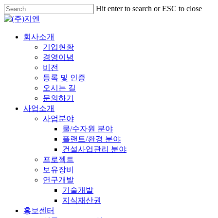
Skip
Hit enter to search or ESC to close
to
Close
main
Search
content
Menu
회사소개
기업현황
경영이념
비전
등록 및 인증
오시는 길
문의하기
사업소개
사업분야
물/수자원 분야
플랜트/환경 분야
건설사업관리 분야
프로젝트
보유장비
연구개발
기술개발
지식재산권
홍보센터