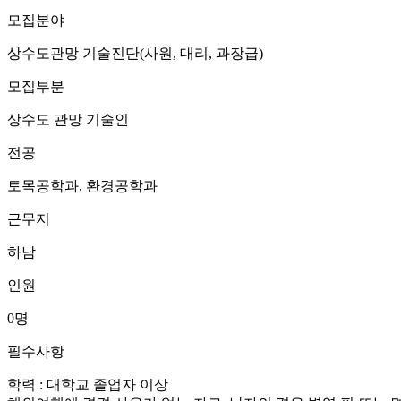
모집분야
상수도관망 기술진단(사원, 대리, 과장급)
모집부분
상수도 관망 기술인
전공
토목공학과, 환경공학과
근무지
하남
인원
0명
필수사항
학력 : 대학교 졸업자 이상